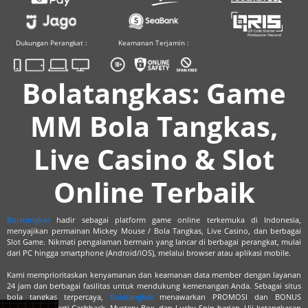
Dukungan Perangkat :
Keamanan Terjamin :
Bolatangkas: Game
MM Bola Tangkas,
Live Casino & Slot
Online Terbaik
Bolatangkas
hadir sebagai platform game online terkemuka di Indonesia,
menyajikan permainan Mickey Mouse / Bola Tangkas, Live Casino, dan berbagai
Slot Game. Nikmati pengalaman bermain yang lancar di berbagai perangkat, mulai
dari PC hingga smartphone (Android/iOS), melalui browser atau aplikasi mobile.
Kami memprioritaskan kenyamanan dan keamanan data member dengan layanan
24 jam dan berbagai fasilitas untuk mendukung kemenangan Anda. Sebagai situs
bola tangkas terpercaya,
Bolatangkas
menawarkan PROMOSI dan BONUS
melimpah seperti Cashback, Mystery Box, dan Lucky Spin harian. Uji ketangkasan