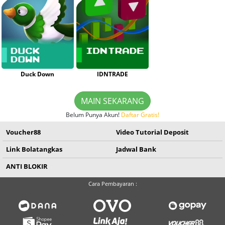
Duck Down
IDNTRADE
MAIN SEKARANG
Belum Punya Akun!
Daftar Gratis!
Voucher88
Video Tutorial Deposit
Link Bolatangkas
Jadwal Bank
ANTI BLOKIR
Cara Pembayaran :